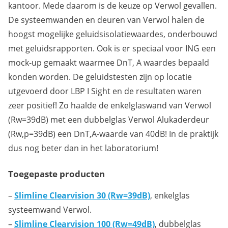
kantoor. Mede daarom is de keuze op Verwol gevallen.
De systeemwanden en deuren van Verwol halen de
hoogst mogelijke geluidsisolatiewaardes, onderbouwd
met geluidsrapporten. Ook is er speciaal voor ING een
mock-up gemaakt waarmee DnT, A waardes bepaald
konden worden. De geluidstesten zijn op locatie
utgevoerd door LBP I Sight en de resultaten waren
zeer positief! Zo haalde de enkelglaswand van Verwol
(Rw=39dB) met een dubbelglas Verwol Alukaderdeur
(Rw,p=39dB) een DnT,A-waarde van 40dB! In de praktijk
dus nog beter dan in het laboratorium!
Toegepaste producten
–
Slimline Clearvision 30 (Rw=39dB)
, enkelglas
systeemwand Verwol.
–
Slimline Clearvision 100 (Rw=49dB)
, dubbelglas